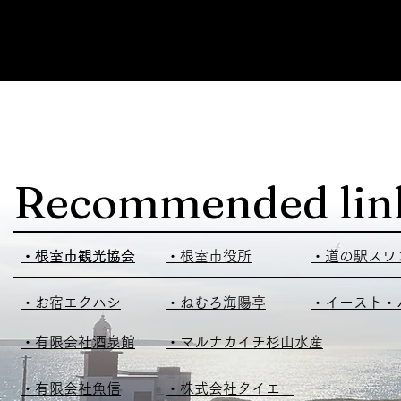
Recommended lin
​・根室市観光協会
​・根室市観光協会
​・根室市役所
​・道の駅スワ
​・お宿エクハシ
​・ねむろ海陽亭
​・イースト
​・有限会社酒泉館
​・マルナカイチ杉山水産
・有限会社魚信
・株式会社タイエー