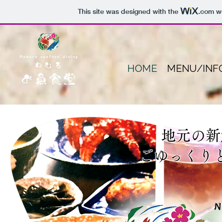
This site was designed with the
.com
we
HOME
MENU/INF
地元の新
​ごゆっくり