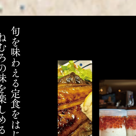
の味を楽しめる
旬を味わえる定食をはじめ